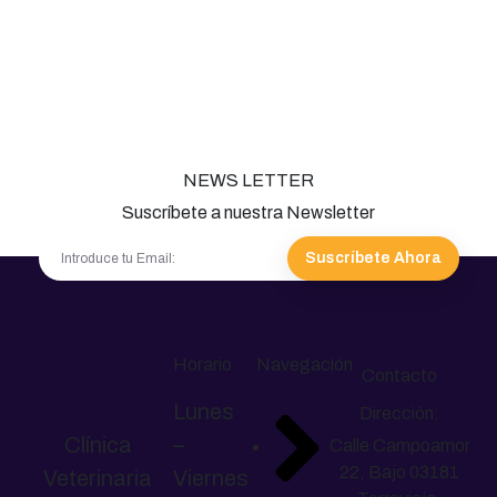
NEWS LETTER
Suscríbete a nuestra Newsletter
Suscríbete Ahora
Horario
Navegación
Contacto
Lunes
Dirección:
Clínica
–
Calle Campoamor
22, Bajo 03181
Veterinaria
Viernes