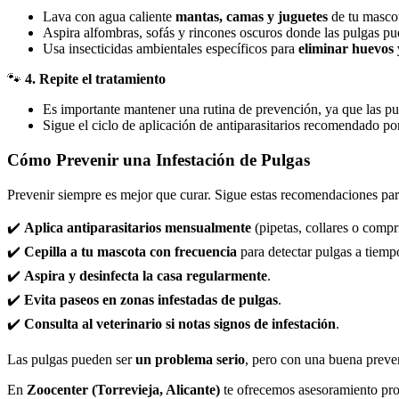
Lava con agua caliente
mantas, camas y juguetes
de tu masco
Aspira alfombras, sofás y rincones oscuros donde las pulgas p
Usa insecticidas ambientales específicos para
eliminar huevos 
🐾
4. Repite el tratamiento
Es importante mantener una rutina de prevención, ya que las 
Sigue el ciclo de aplicación de antiparasitarios recomendado por
Cómo Prevenir una Infestación de Pulgas
Prevenir siempre es mejor que curar. Sigue estas recomendaciones par
✔️
Aplica antiparasitarios mensualmente
(pipetas, collares o compr
✔️
Cepilla a tu mascota con frecuencia
para detectar pulgas a tiemp
✔️
Aspira y desinfecta la casa regularmente
.
✔️
Evita paseos en zonas infestadas de pulgas
.
✔️
Consulta al veterinario si notas signos de infestación
.
Las pulgas pueden ser
un problema serio
, pero con una buena preven
En
Zoocenter (Torrevieja, Alicante)
te ofrecemos asesoramiento prof