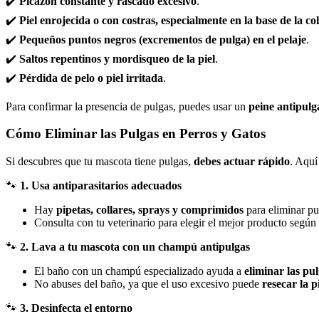
✔️
Picazón constante y rascado excesivo
.
✔️
Piel enrojecida o con costras, especialmente en la base de la c
✔️
Pequeños puntos negros (excrementos de pulga) en el pelaje
.
✔️
Saltos repentinos y mordisqueo de la piel
.
✔️
Pérdida de pelo o piel irritada
.
Para confirmar la presencia de pulgas, puedes usar un
peine antipulg
Cómo Eliminar las Pulgas en Perros y Gatos
Si descubres que tu mascota tiene pulgas,
debes actuar rápido
. Aquí
🐾
1. Usa antiparasitarios adecuados
Hay
pipetas, collares, sprays y comprimidos
para eliminar pu
Consulta con tu veterinario para elegir el mejor producto según
🐾
2. Lava a tu mascota con un champú antipulgas
El baño con un champú especializado ayuda a
eliminar las pu
No abuses del baño, ya que el uso excesivo puede
resecar la p
🐾
3. Desinfecta el entorno