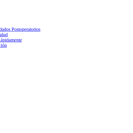
idados Postoperatorios
alud
Rápidamente
ción