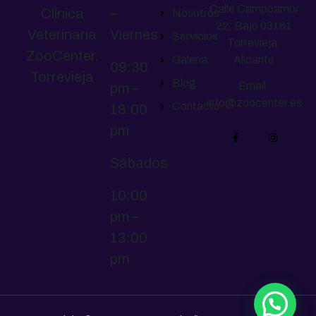
Calle Campoamor
Clínica
–
Nosotros
22, Bajo 03181
Veterinaria
Viernes
Servicios
Torrevieja,
ZooCenter,
Galería
Alicante
09:30
Torrevieja
Blog
Email:
pm –
info@zoocenter.es
Contacto
18:00
pm
Sábados
10:00
pm –
13:00
pm