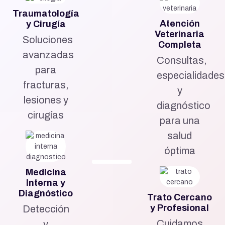
Traumatología
Atención
y Cirugía
Veterinaria
Soluciones
Completa
avanzadas
Consultas,
para
especialidades
fracturas,
y
lesiones y
diagnóstico
cirugías
para una
salud
óptima
Medicina
Interna y
Diagnóstico
Trato Cercano
y Profesional
Detección
Cuidamos
y