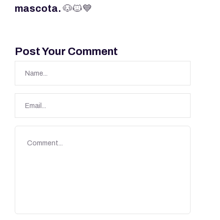
mascota.
🐶🐱💙
Post Your Comment