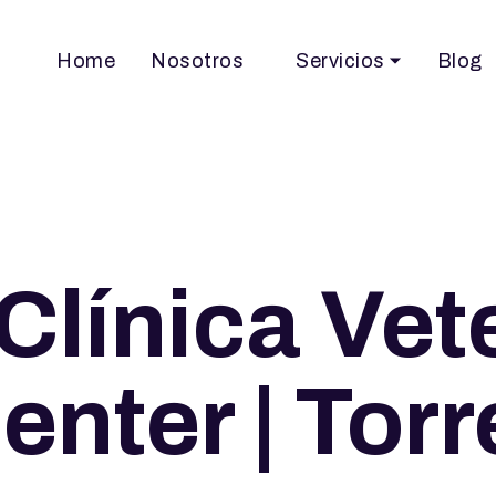
Home
Nosotros
Servicios
Blog
Clínica Vet
nter | Torr