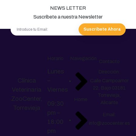
NEWS LETTER
Suscríbete a nuestra Newsletter
Suscríbete Ahora
Horario
Navegación
Contacto
Lunes
Dirección:
Clínica
–
Calle Campoamor
22, Bajo 03181
Veterinaria
Viernes
Torrevieja,
ZooCenter,
Home
Alicante
09:30
Torrevieja
pm –
Email:
18:00
info@zoocenter.es
pm